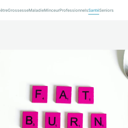
être
Grossesse
Maladie
Minceur
Professionnels
Santé
Seniors